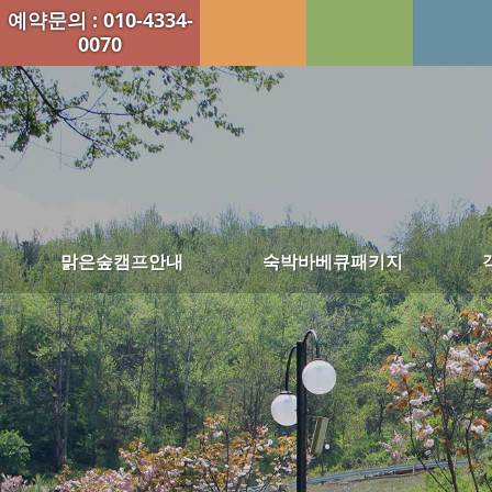
예약문의 : 010-4334-
0070
맑은숲캠프안내
숙박바베큐패키지
맑은숲캠프소개
1박2일 맑은힐링 패키지 (4식)
시설배치도
1박2일 숙박바베큐패키지 (2식)
외부사진
1박2일 (스페셜) 숙박바베큐패키지 (2식)
부대시설사진
1박2일 삼시세끼 패키지 (3식)
개울가사진
2박3일 숙박바베큐패키지 (5식)
오시는길
당일야유회/패키지
관광&레져
바베큐사진
공지사항
패키지 예약현황보기