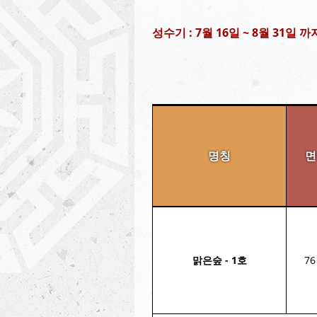
성수기 : 7월 16일 ~ 8월 31일 까
명칭
면
맑은숲 - 1호
76