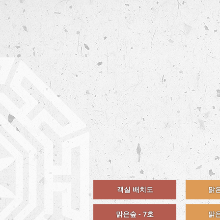
객실 배치도
맑은
맑은숲 - 7호
맑은