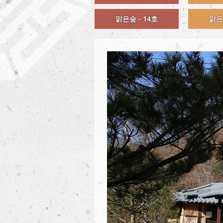
맑은숲 - 14호
맑은