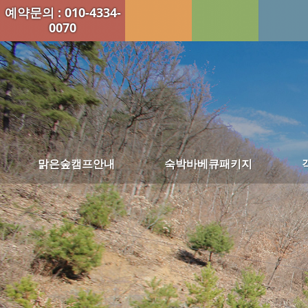
예약문의 : 010-4334-
0070
맑은숲캠프안내
숙박바베큐패키지
맑은숲캠프소개
1박2일 맑은힐링 패키지 (4식)
시설배치도
1박2일 숙박바베큐패키지 (2식)
외부사진
1박2일 (스페셜) 숙박바베큐패키지 (2식)
부대시설사진
1박2일 삼시세끼 패키지 (3식)
개울가사진
2박3일 숙박바베큐패키지 (5식)
오시는길
당일야유회/패키지
관광&레져
바베큐사진
공지사항
패키지 예약현황보기